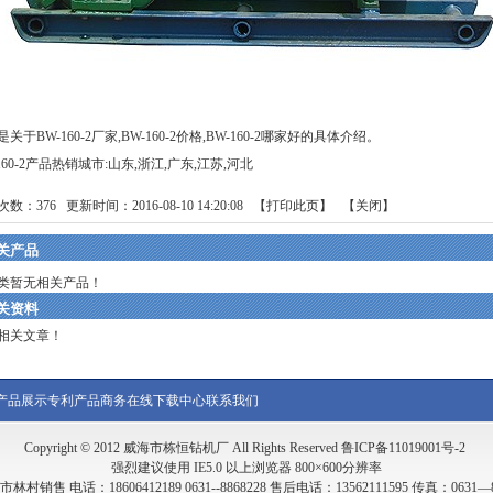
关于BW-160-2厂家,BW-160-2价格,BW-160-2哪家好的具体介绍。
160-2产品热销城市:山东,浙江,广东,江苏,河北
次数：
376
更新时间：2016-08-10 14:20:08 【
打印此页
】 【
关闭
】
关产品
类暂无相关产品！
关资料
相关文章！
产品展示
专利产品
商务在线
下载中心
联系我们
Copyright © 2012 威海市栋恒钻机厂 All Rights Reserved
鲁ICP备11019001号-2
强烈建议使用 IE5.0 以上浏览器 800×600分辨率
售 电话：18606412189 0631--8868228 售后电话：13562111595 传真：0631—8