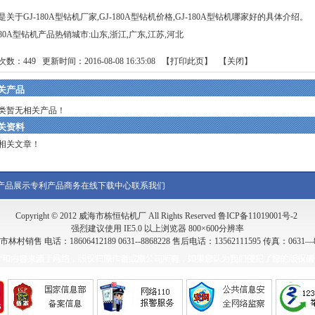
是关于GJ-180A型钻机厂家,GJ-180A型钻机价格,GJ-180A型钻机哪家好的具体介绍。
-180A型钻机产品热销城市:山东,浙江,广东,江苏,河北
次数：
449
更新时间：2016-08-08 16:35:08 【
打印此页
】 【
关闭
】
关产品
类暂无相关产品！
关资料
相关文章！
产品展示
专利产品
商务在线
下载中心
联系我们
Copyright © 2012 威海市栋恒钻机厂 All Rights Reserved
鲁ICP备11019001号-2
强烈建议使用 IE5.0 以上浏览器 800×600分辨率
售 电话：18606412189 0631--8868228 售后电话：13562111595 传真：0631—8