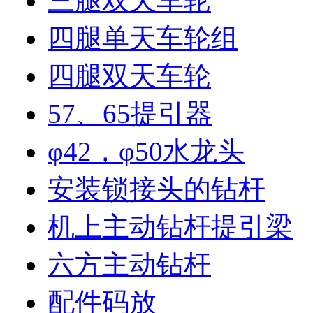
三腿双天车轮
四腿单天车轮组
四腿双天车轮
57、65提引器
φ42，φ50水龙头
安装锁接头的钻杆
机上主动钻杆提引梁
六方主动钻杆
配件码放