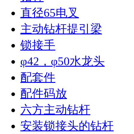
直径65电叉
主动钻杆提引梁
锁接手
φ42，φ50水龙头
配套件
配件码放
六方主动钻杆
安装锁接头的钻杆