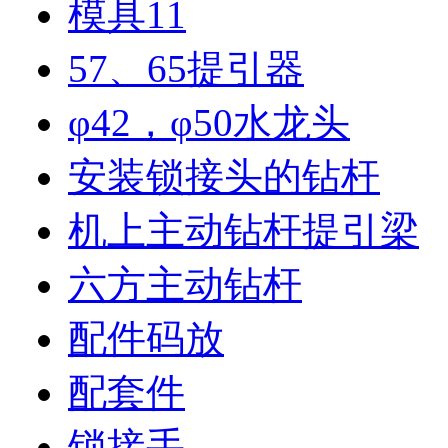
模具11
57、65提引器
φ42，φ50水龙头
安装锁接头的钻杆
机上主动钻杆提引梁
六方主动钻杆
配件码放
配套件
锁接手