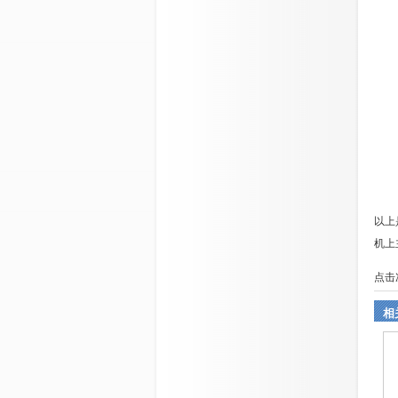
以上
机上
点击
相